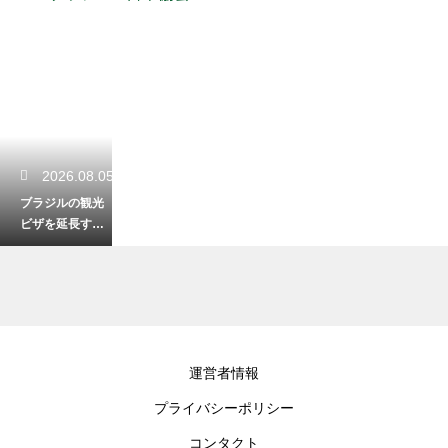
2026.08.05
ブラジルの観光
ビザを延長する
方法！現地の手
続き手順を解説
2026.08.03
運営者情報
ブラジル観光で
プライバシーポリシー
人気の食べ物を
解説！絶対味わ
コンタクト