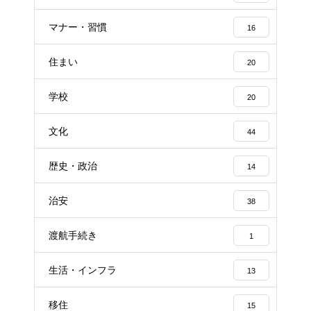
マナー・習慣
16
住まい
20
学校
20
文化
44
歴史・政治
14
治安
38
渡航手続き
1
生活・インフラ
13
移住
15