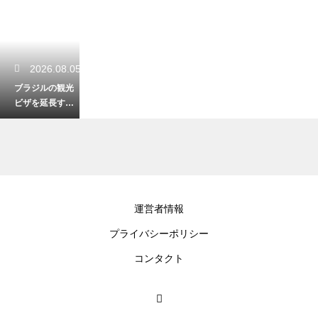
2026.08.05
ブラジルの観光
ビザを延長する
方法！現地の手
続き手順を解説
2026.08.03
運営者情報
ブラジル観光で
プライバシーポリシー
人気の食べ物を
解説！絶対味わ
コンタクト
うべき本場の味