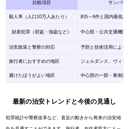
比較項目
サンパウ
殺人率（人口10万人あたり）
約5～6件と国内最低水
財産犯罪（窃盗・強盗など）
中心部・公共交通機関
治安政策と警察の対応
予防と技術活用による
旅行者におすすめの地区
ジェルダンス、ヴィラ
避けたほうがよい地区
中心部の一部・東南部
最新の治安トレンドと今後の見通し
犯罪統計や警察改革など、直近の動きから将来の治安傾
向を見通すことができます。旅行者、在住者双方にとっ