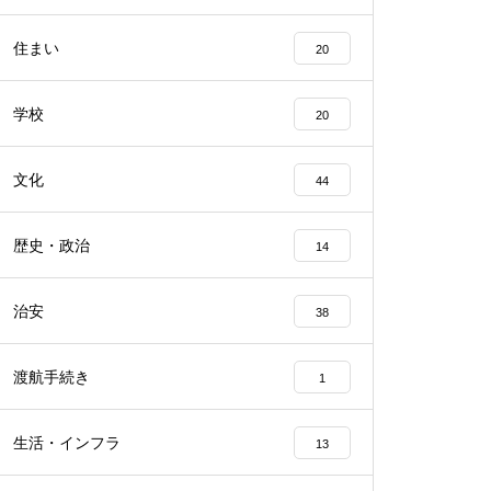
住まい
20
学校
20
文化
44
歴史・政治
14
治安
38
渡航手続き
1
生活・インフラ
13