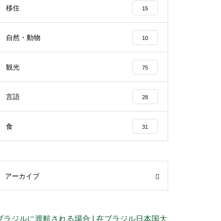
移住
15
自然・動物
10
観光
75
言語
28
食
31
アーカイブ
ブラジルに渡航される場合 | 在ブラジル日本国大