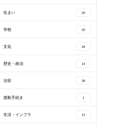
住まい
20
学校
20
文化
44
歴史・政治
14
治安
38
渡航手続き
1
生活・インフラ
13