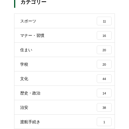
カテゴリー
スポーツ
11
マナー・習慣
16
住まい
20
学校
20
文化
44
歴史・政治
14
治安
38
渡航手続き
1