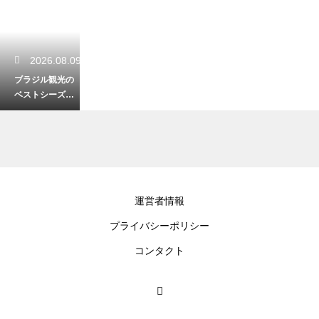
2026.08.09
ブラジル観光の
ベストシーズン
はいつ？旅行の
適期を徹底解説
2026.08.07
運営者情報
ブラジルの年間
プライバシーポリシー
観光客数はどれ
ほど？推移と人
コンタクト
気の理由を解説