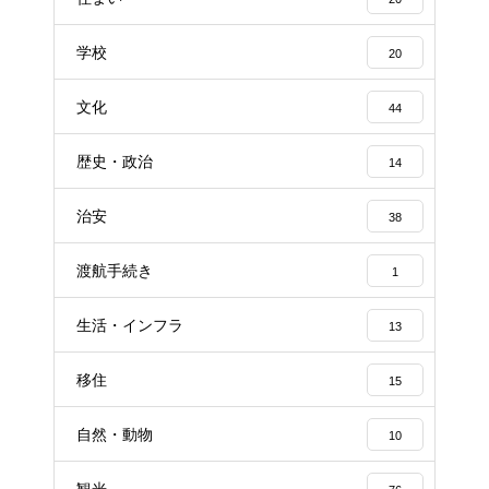
学校
20
文化
44
歴史・政治
14
治安
38
渡航手続き
1
生活・インフラ
13
移住
15
自然・動物
10
観光