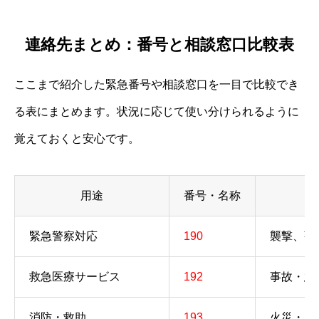
連絡先まとめ：番号と相談窓口比較表
ここまで紹介した緊急番号や相談窓口を一目で比較でき
る表にまとめます。状況に応じて使い分けられるように
覚えておくと安心です。
用途
番号・名称
緊急警察対応
190
襲撃、強
救急医療サービス
192
事故・急
消防・救助
193
火災・自